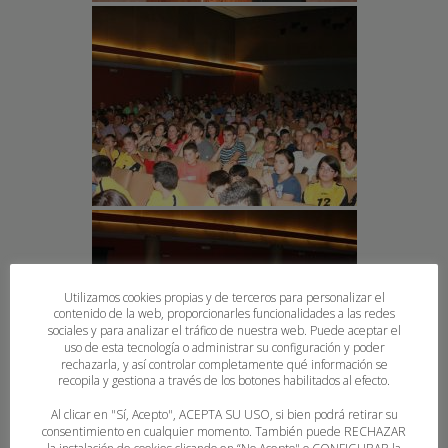
Utilizamos cookies propias y de terceros para personalizar el
contenido de la web, proporcionarles funcionalidades a las redes
sociales y para analizar el tráfico de nuestra web. Puede aceptar el
uso de esta tecnología o administrar su configuración y poder
rechazarla, y así controlar completamente qué información se
recopila y gestiona a través de los botones habilitados al efecto.
Al clicar en "Sí, Acepto", ACEPTA SU USO, si bien podrá retirar su
consentimiento en cualquier momento. También puede RECHAZAR