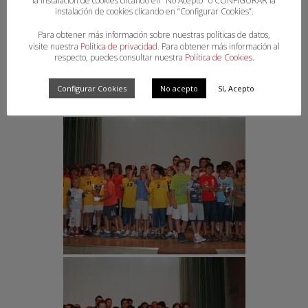
la instalación de cookies clicando en “No Acepto" o CONFIGURAR la
instalación de cookies clicando en “Configurar Cookies”.
Para obtener más información sobre nuestras políticas de datos,
visite nuestra
Política de privacidad
. Para obtener más información al
respecto, puedes consultar nuestra
Política de Cookies
.
Configurar Cookies
No acepto
Sí, Acepto