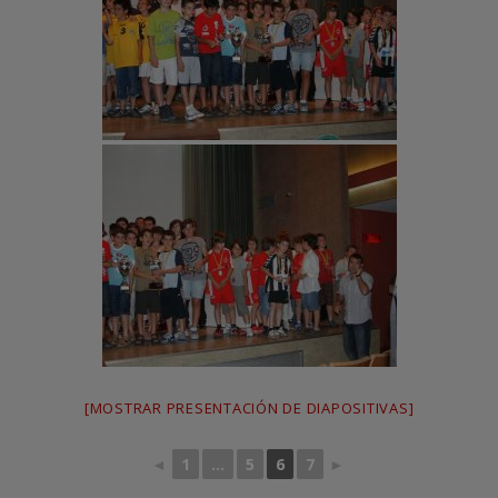
[MOSTRAR PRESENTACIÓN DE DIAPOSITIVAS]
◄
1
...
5
6
7
►