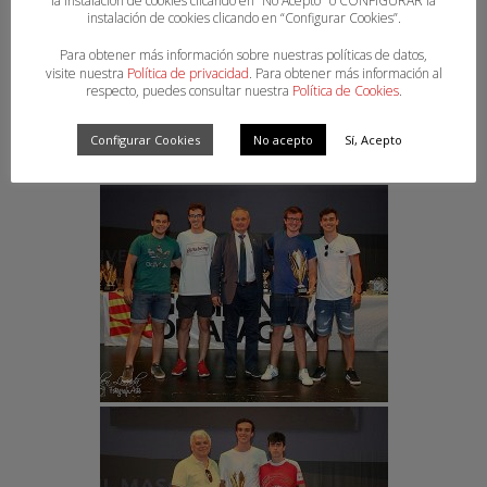
la instalación de cookies clicando en “No Acepto" o CONFIGURAR la
instalación de cookies clicando en “Configurar Cookies”.
Para obtener más información sobre nuestras políticas de datos,
visite nuestra
Política de privacidad
. Para obtener más información al
respecto, puedes consultar nuestra
Política de Cookies
.
Configurar Cookies
No acepto
Sí, Acepto