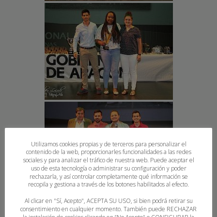
Utilizamos cookies propias y de terceros para personalizar el
contenido de la web, proporcionarles funcionalidades a las redes
sociales y para analizar el tráfico de nuestra web. Puede aceptar el
uso de esta tecnología o administrar su configuración y poder
rechazarla, y así controlar completamente qué información se
recopila y gestiona a través de los botones habilitados al efecto.
Al clicar en "Sí, Acepto", ACEPTA SU USO, si bien podrá retirar su
consentimiento en cualquier momento. También puede RECHAZAR