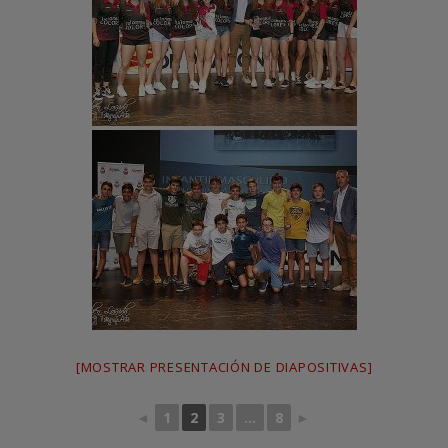
[MOSTRAR PRESENTACIÓN DE DIAPOSITIVAS]
◄
1
2
3
...
8
►