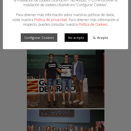
la instalación de cookies clicando en “No Acepto" o CONFIGURAR la
instalación de cookies clicando en “Configurar Cookies”.
Para obtener más información sobre nuestras políticas de datos,
visite nuestra
Política de privacidad
. Para obtener más información al
respecto, puedes consultar nuestra
Política de Cookies
.
Configurar Cookies
No acepto
Sí, Acepto