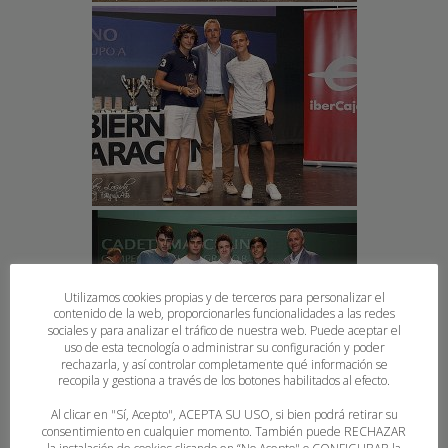
Utilizamos cookies propias y de terceros para personalizar el
contenido de la web, proporcionarles funcionalidades a las redes
sociales y para analizar el tráfico de nuestra web. Puede aceptar el
uso de esta tecnología o administrar su configuración y poder
rechazarla, y así controlar completamente qué información se
recopila y gestiona a través de los botones habilitados al efecto.
Al clicar en "Sí, Acepto", ACEPTA SU USO, si bien podrá retirar su
consentimiento en cualquier momento. También puede RECHAZAR