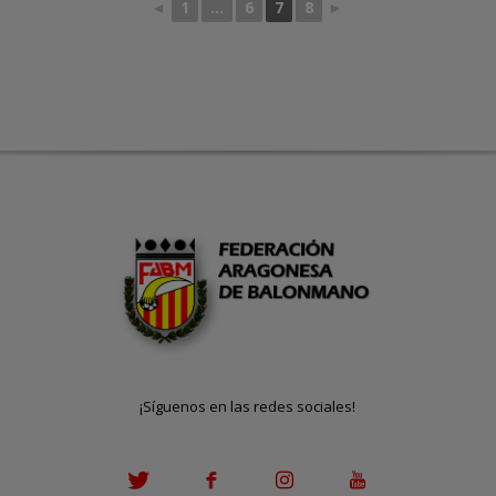
◄
1
...
6
7
8
►
¡Síguenos en las redes sociales!