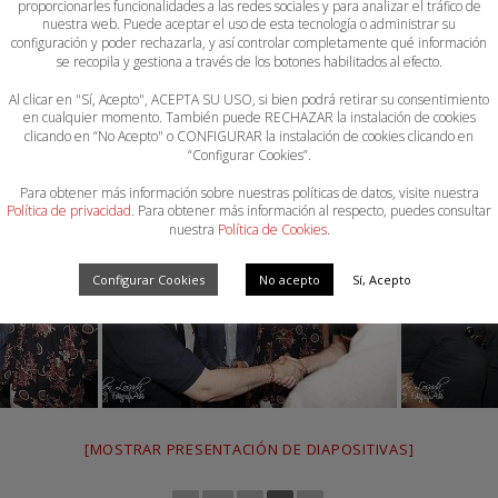
proporcionarles funcionalidades a las redes sociales y para analizar el tráfico de
nuestra web. Puede aceptar el uso de esta tecnología o administrar su
configuración y poder rechazarla, y así controlar completamente qué información
se recopila y gestiona a través de los botones habilitados al efecto.
Al clicar en "Sí, Acepto", ACEPTA SU USO, si bien podrá retirar su consentimiento
en cualquier momento. También puede RECHAZAR la instalación de cookies
clicando en “No Acepto" o CONFIGURAR la instalación de cookies clicando en
“Configurar Cookies”.
Para obtener más información sobre nuestras políticas de datos, visite nuestra
Política de privacidad
. Para obtener más información al respecto, puedes consultar
nuestra
Política de Cookies
.
Configurar Cookies
No acepto
Sí, Acepto
[MOSTRAR PRESENTACIÓN DE DIAPOSITIVAS]