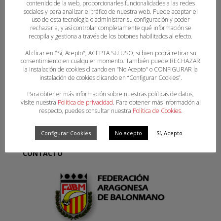
contenido de la web, proporcionarles funcionalidades a las redes
SECCIONES
sociales y para analizar el tráfico de nuestra web. Puede aceptar el
uso de esta tecnología o administrar su configuración y poder
rechazarla, y así controlar completamente qué información se
recopila y gestiona a través de los botones habilitados al efecto.
FEDERACIÓN
Al clicar en "Sí, Acepto", ACEPTA SU USO, si bien podrá retirar su
COMPETICIONES
consentimiento en cualquier momento. También puede RECHAZAR
NOTICIAS
la instalación de cookies clicando en “No Acepto" o CONFIGURAR la
DOCUMENTOS
instalación de cookies clicando en “Configurar Cookies”.
COMITÉS
Para obtener más información sobre nuestras políticas de datos,
ÁRBITROS
visite nuestra
Política de privacidad
. Para obtener más información al
ENTRENADORES
respecto, puedes consultar nuestra
Política de Cookies
.
MUJER Y BALONMANO
SELECCIONES
Configurar Cookies
No acepto
Sí, Acepto
ENLACES
CONTACTO