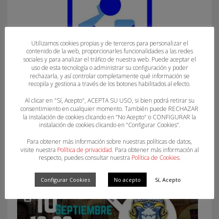
Utilizamos cookies propias y de terceros para personalizar el
contenido de la web, proporcionarles funcionalidades a las redes
sociales y para analizar el tráfico de nuestra web. Puede aceptar el
uso de esta tecnología o administrar su configuración y poder
rechazarla, y así controlar completamente qué información se
recopila y gestiona a través de los botones habilitados al efecto.
Al clicar en "Sí, Acepto", ACEPTA SU USO, si bien podrá retirar su
INFORMACIÓN ASOBAL Nº15 2021-2022
consentimiento en cualquier momento. También puede RECHAZAR
la instalación de cookies clicando en “No Acepto" o CONFIGURAR la
instalación de cookies clicando en “Configurar Cookies”.
Para obtener más información sobre nuestras políticas de datos,
visite nuestra
Política de privacidad
. Para obtener más información al
respecto, puedes consultar nuestra
Política de Cookies
.
Configurar Cookies
No acepto
Sí, Acepto