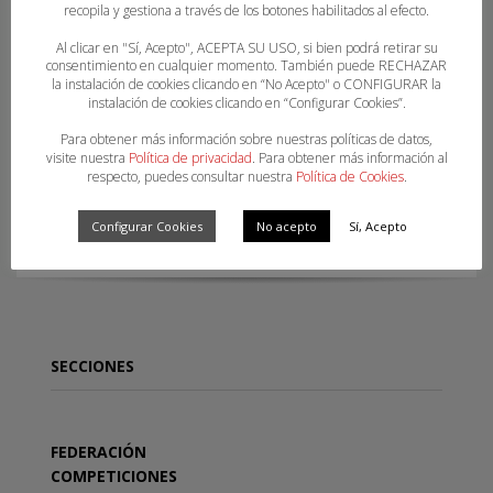
recopila y gestiona a través de los botones habilitados al efecto.
Al clicar en "Sí, Acepto", ACEPTA SU USO, si bien podrá retirar su
consentimiento en cualquier momento. También puede RECHAZAR
la instalación de cookies clicando en “No Acepto" o CONFIGURAR la
instalación de cookies clicando en “Configurar Cookies”.
Para obtener más información sobre nuestras políticas de datos,
visite nuestra
Política de privacidad
. Para obtener más información al
respecto, puedes consultar nuestra
Política de Cookies
.
INFORMACIÓN ASOBAL Nº 31 2023-2024
Configurar Cookies
No acepto
Sí, Acepto
SECCIONES
FEDERACIÓN
COMPETICIONES