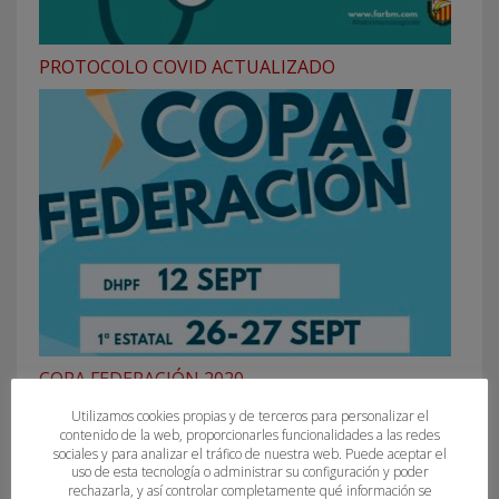
PROTOCOLO COVID ACTUALIZADO
COPA FEDERACIÓN 2020
Utilizamos cookies propias y de terceros para personalizar el
contenido de la web, proporcionarles funcionalidades a las redes
sociales y para analizar el tráfico de nuestra web. Puede aceptar el
uso de esta tecnología o administrar su configuración y poder
rechazarla, y así controlar completamente qué información se