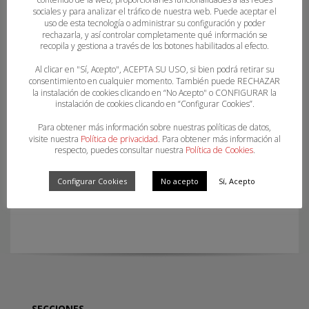
sociales y para analizar el tráfico de nuestra web. Puede aceptar el
uso de esta tecnología o administrar su configuración y poder
rechazarla, y así controlar completamente qué información se
recopila y gestiona a través de los botones habilitados al efecto.
Al clicar en "Sí, Acepto", ACEPTA SU USO, si bien podrá retirar su
consentimiento en cualquier momento. También puede RECHAZAR
la instalación de cookies clicando en “No Acepto" o CONFIGURAR la
instalación de cookies clicando en “Configurar Cookies”.
Para obtener más información sobre nuestras políticas de datos,
visite nuestra
Política de privacidad
. Para obtener más información al
respecto, puedes consultar nuestra
Política de Cookies
.
Configurar Cookies
No acepto
Sí, Acepto
CURSO DE ÁRBITRO DE BASE Y ANOTADOR-
CRONOMETRADOR
SECCIONES