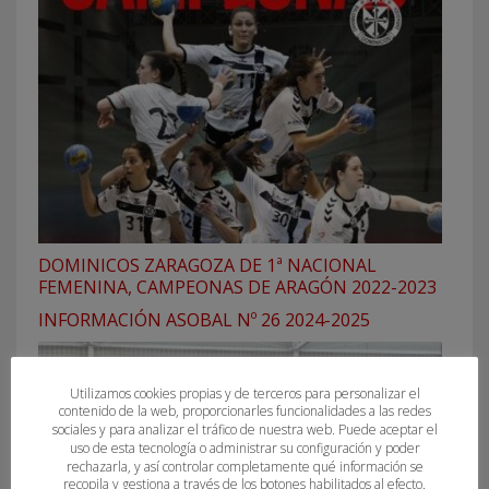
DOMINICOS ZARAGOZA DE 1ª NACIONAL
FEMENINA, CAMPEONAS DE ARAGÓN 2022-2023
INFORMACIÓN ASOBAL Nº 26 2024-2025
Utilizamos cookies propias y de terceros para personalizar el
contenido de la web, proporcionarles funcionalidades a las redes
sociales y para analizar el tráfico de nuestra web. Puede aceptar el
uso de esta tecnología o administrar su configuración y poder
rechazarla, y así controlar completamente qué información se
recopila y gestiona a través de los botones habilitados al efecto.