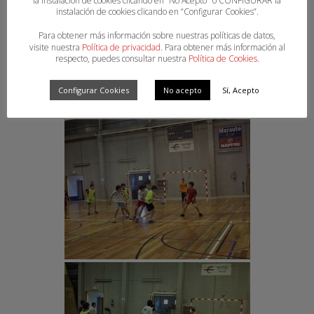
la instalación de cookies clicando en “No Acepto" o CONFIGURAR la
instalación de cookies clicando en “Configurar Cookies”.
Para obtener más información sobre nuestras políticas de datos,
visite nuestra
Política de privacidad
. Para obtener más información al
respecto, puedes consultar nuestra
Política de Cookies
.
Configurar Cookies
No acepto
Sí, Acepto