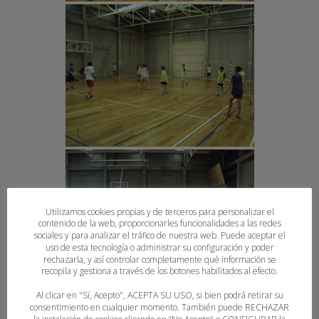
Utilizamos cookies propias y de terceros para personalizar el
contenido de la web, proporcionarles funcionalidades a las redes
sociales y para analizar el tráfico de nuestra web. Puede aceptar el
uso de esta tecnología o administrar su configuración y poder
rechazarla, y así controlar completamente qué información se
recopila y gestiona a través de los botones habilitados al efecto.
Al clicar en "Sí, Acepto", ACEPTA SU USO, si bien podrá retirar su
consentimiento en cualquier momento. También puede RECHAZAR