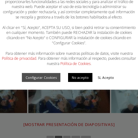
proporcionarles funcionalidades a las redes sociales y para analizar el tráfico de
nuestra web. Puede aceptar el uso de esta tecnología o administrar su
configuración y poder rechazarla, y así controlar completamente qué información
se recopila y gestiona a través de los botones habilitados al efecto.
Al clicar en "Sí, Acepto", ACEPTA SU USO, si bien podrá retirar su consentimiento
en cualquier momento. También puede RECHAZAR la instalación de cookies
clicando en “No Acepto" o CONFIGURAR la instalación de cookies clicando en
“Configurar Cookies”.
Para obtener más información sobre nuestras políticas de datos, visite nuestra
Política de privacidad
. Para obtener más información al respecto, puedes consultar
nuestra
Política de Cookies
.
Configurar Cookies
No acepto
Sí, Acepto
[MOSTRAR PRESENTACIÓN DE DIAPOSITIVAS]