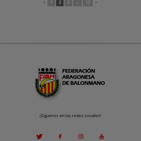
◄
1
2
3
...
13
►
¡Síguenos en las redes sociales!