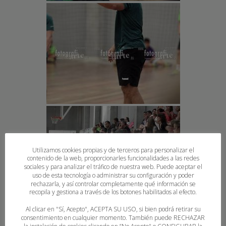
Utilizamos cookies propias y de terceros para personalizar el
contenido de la web, proporcionarles funcionalidades a las redes
sociales y para analizar el tráfico de nuestra web. Puede aceptar el
uso de esta tecnología o administrar su configuración y poder
rechazarla, y así controlar completamente qué información se
recopila y gestiona a través de los botones habilitados al efecto.
Al clicar en "Sí, Acepto", ACEPTA SU USO, si bien podrá retirar su
consentimiento en cualquier momento. También puede RECHAZAR