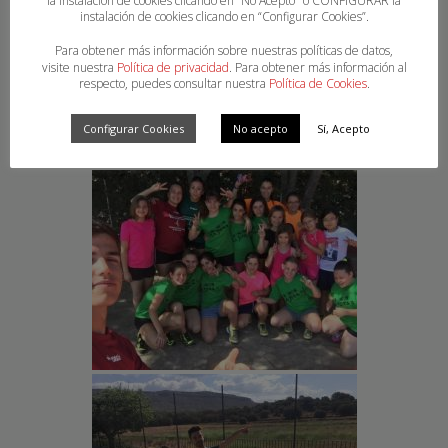
la instalación de cookies clicando en “No Acepto" o CONFIGURAR la
instalación de cookies clicando en “Configurar Cookies”.
Para obtener más información sobre nuestras políticas de datos,
visite nuestra
Política de privacidad
. Para obtener más información al
respecto, puedes consultar nuestra
Política de Cookies
.
Configurar Cookies
No acepto
Sí, Acepto