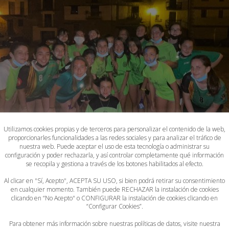
Utilizamos cookies propias y de terceros para personalizar el contenido de la web,
proporcionarles funcionalidades a las redes sociales y para analizar el tráfico de
nuestra web. Puede aceptar el uso de esta tecnología o administrar su
configuración y poder rechazarla, y así controlar completamente qué información
se recopila y gestiona a través de los botones habilitados al efecto.
Al clicar en "Sí, Acepto", ACEPTA SU USO, si bien podrá retirar su consentimiento
en cualquier momento. También puede RECHAZAR la instalación de cookies
clicando en “No Acepto" o CONFIGURAR la instalación de cookies clicando en
“Configurar Cookies”.
Para obtener más información sobre nuestras políticas de datos, visite nuestra