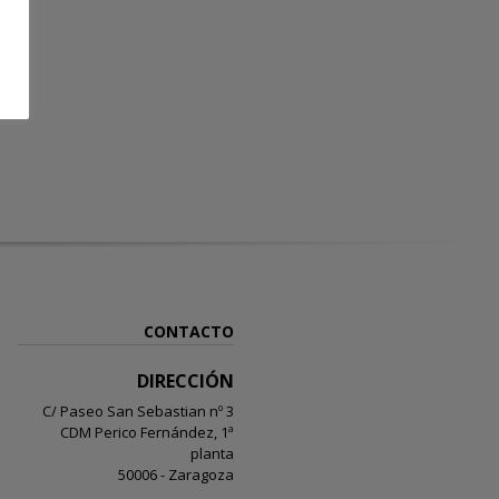
CONTACTO
DIRECCIÓN
C/ Paseo San Sebastian nº 3
CDM Perico Fernández, 1ª
planta
50006 - Zaragoza