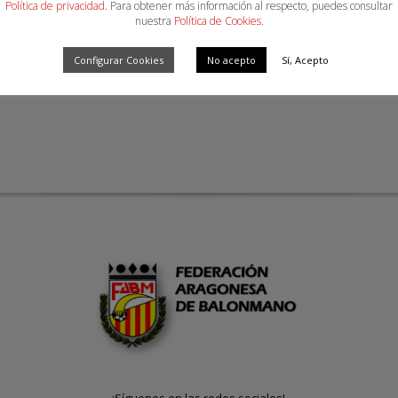
Política de privacidad
. Para obtener más información al respecto, puedes consultar
nuestra
Política de Cookies
.
Configurar Cookies
No acepto
Sí, Acepto
[MOSTRAR MINIATURAS]