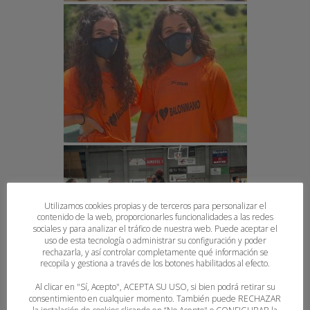
Utilizamos cookies propias y de terceros para personalizar el
contenido de la web, proporcionarles funcionalidades a las redes
sociales y para analizar el tráfico de nuestra web. Puede aceptar el
uso de esta tecnología o administrar su configuración y poder
rechazarla, y así controlar completamente qué información se
recopila y gestiona a través de los botones habilitados al efecto.
Al clicar en "Sí, Acepto", ACEPTA SU USO, si bien podrá retirar su
consentimiento en cualquier momento. También puede RECHAZAR