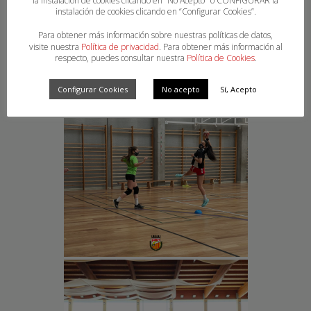
la instalación de cookies clicando en “No Acepto" o CONFIGURAR la
instalación de cookies clicando en “Configurar Cookies”.
Para obtener más información sobre nuestras políticas de datos,
visite nuestra
Política de privacidad
. Para obtener más información al
respecto, puedes consultar nuestra
Política de Cookies
.
Configurar Cookies
No acepto
Sí, Acepto