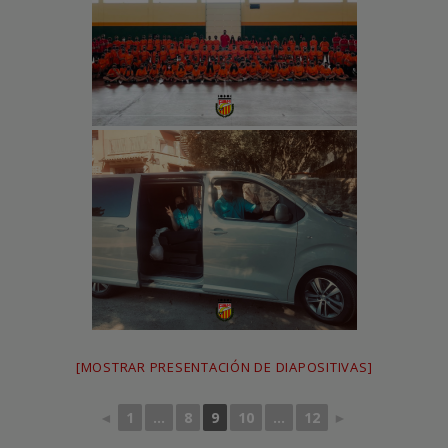
[MOSTRAR PRESENTACIÓN DE DIAPOSITIVAS]
◄
1
...
8
9
10
...
12
►