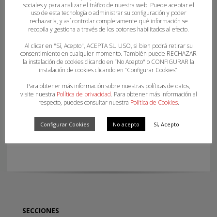
sociales y para analizar el tráfico de nuestra web. Puede aceptar el
uso de esta tecnología o administrar su configuración y poder
rechazarla, y así controlar completamente qué información se
recopila y gestiona a través de los botones habilitados al efecto.
Al clicar en "Sí, Acepto", ACEPTA SU USO, si bien podrá retirar su
consentimiento en cualquier momento. También puede RECHAZAR
la instalación de cookies clicando en “No Acepto" o CONFIGURAR la
instalación de cookies clicando en “Configurar Cookies”.
Para obtener más información sobre nuestras políticas de datos,
visite nuestra
Política de privacidad
. Para obtener más información al
respecto, puedes consultar nuestra
Política de Cookies
.
CURSO MONITOR DE BALONMANO. SEPTIEMBRE
Configurar Cookies
No acepto
Sí, Acepto
2018. ZARAGOZA
SECCIONES