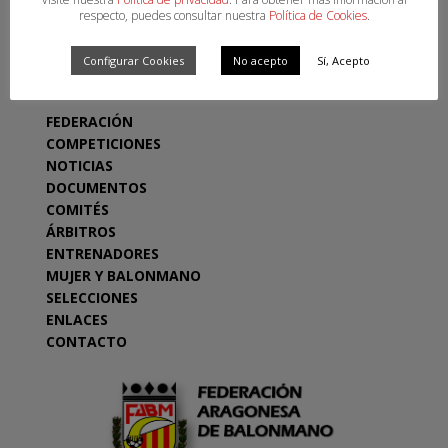
respecto, puedes consultar nuestra
Política de Cookies
.
SECCIONES
Configurar Cookies
No acepto
Sí, Acepto
FEDERACIÓN
COMPETICIONES
NOTICIAS
DOCUMENTOS
COMITÉS
ÁRBITROS
ENTRENADORES
MUJER Y BALONMANO
SELECCIONES
ENLACES
CONTACTO