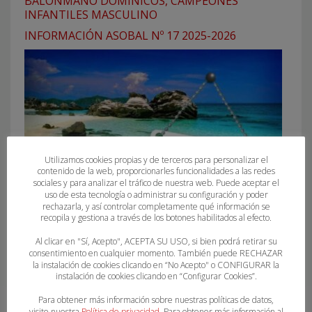
BALONMANO DOMINICOS, CAMPEONES
INFANTILES MASCULINO
INFORMACIÓN ASOBAL Nº 17 2025-2026
Utilizamos cookies propias y de terceros para personalizar el
contenido de la web, proporcionarles funcionalidades a las redes
sociales y para analizar el tráfico de nuestra web. Puede aceptar el
uso de esta tecnología o administrar su configuración y poder
rechazarla, y así controlar completamente qué información se
recopila y gestiona a través de los botones habilitados al efecto.
VACACIONES DE VERANO 2024
Al clicar en "Sí, Acepto", ACEPTA SU USO, si bien podrá retirar su
consentimiento en cualquier momento. También puede RECHAZAR
la instalación de cookies clicando en “No Acepto" o CONFIGURAR la
instalación de cookies clicando en “Configurar Cookies”.
Para obtener más información sobre nuestras políticas de datos,
visite nuestra
Política de privacidad
. Para obtener más información al