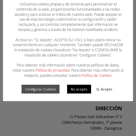
Utilizamos cookies propias y de terceros para personalizar el
contenido de la web, proporcionarles funcionalidades a las redes
sociales y para analizar el tráfico de nuestra web. Puede aceptar el
uso de esta tecnología o administrar su configuración y poder
rechazarla, y así controlar completamente qué información se
recopila y gestiona a través de los botones habilitados al efecto.
¡Síguenos en las redes sociales!
Al clicar en "Sí, Acepto", ACEPTA SU USO, si bien podrá retirar su
consentimiento en cualquier momento. También puede RECHAZAR
la instalación de cookies clicando en “No Acepto" o CONFIGURAR la
instalación de cookies clicando en “Configurar Cookies”.
Para obtener más información sobre nuestras políticas de datos,
2020
©
Federación Aragonesa de Balonmano. Todos los
visite nuestra
Política de privacidad
. Para obtener más información al
derechos reservados.
respecto, puedes consultar nuestra
Política de Cookies
.
Desarrollado por
TOOOLS
.
Configurar Cookies
No acepto
Sí, Acepto
CONTACTO
DIRECCIÓN
C/ Paseo San Sebastian nº 3
CDM Perico Fernández, 1ª planta
50006 - Zaragoza