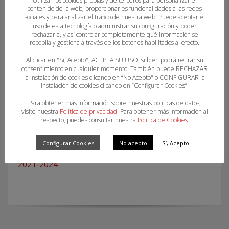
Utilizamos cookies propias y de terceros para personalizar el
contenido de la web, proporcionarles funcionalidades a las redes
SECTOR AUTONÓMICO 1ª NACIONAL FEMENINA
sociales y para analizar el tráfico de nuestra web. Puede aceptar el
uso de esta tecnología o administrar su configuración y poder
rechazarla, y así controlar completamente qué información se
recopila y gestiona a través de los botones habilitados al efecto.
Al clicar en "Sí, Acepto", ACEPTA SU USO, si bien podrá retirar su
consentimiento en cualquier momento. También puede RECHAZAR
la instalación de cookies clicando en “No Acepto" o CONFIGURAR la
instalación de cookies clicando en “Configurar Cookies”.
Para obtener más información sobre nuestras políticas de datos,
visite nuestra
Política de privacidad
. Para obtener más información al
respecto, puedes consultar nuestra
Política de Cookies
.
Configurar Cookies
No acepto
Sí, Acepto
FIRMA DEL CONVENIO DEL TORNEO DEL EBRO
2021-2024