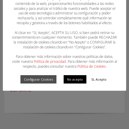
contenido de la web, proporcionarles funcionalidades a las redes
sociales y para analizar el tráfico de nuestra web. Puede aceptar el
uso de esta tecnología o administrar su configuración y poder
rechazarla, y así controlar completamente qué información se
recopila y gestiona a través de los botones habilitados al efecto.
Al clicar en "Sí, Acepto", ACEPTA SU USO, si bien podrá retirar su
consentimiento en cualquier momento. También puede RECHAZAR
la instalación de cookies clicando en “No Acepto" o CONFIGURAR la
instalación de cookies clicando en “Configurar Cookies”.
Para obtener más información sobre nuestras políticas de datos,
visite nuestra
Política de privacidad
. Para obtener más información al
respecto, puedes consultar nuestra
Política de Cookies
.
LAS SELECCIONES ARAGONESAS COMIENZAN SUS
ENTRENAMIENTOS
Configurar Cookies
No acepto
Sí, Acepto
SYMPOSIUM ARAGONÉS DE GESTIÓN EN EL
DEPORTE