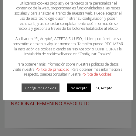
Utilizamos cookies propias y de terceros para personalizar el
SUSPENDIDA LA JORNADA AUTONÓMICA 9-10 DE
contenido de la web, proporcionarles funcionalidades a las redes
ENERO
sociales y para analizar el tráfico de nuestra web. Puede aceptar el
uso de esta tecnología o administrar su configuración y poder
rechazarla, y así controlar completamente qué información se
recopila y gestiona a través de los botones habilitados al efecto.
Al clicar en "Sí, Acepto", ACEPTA SU USO, si bien podrá retirar su
consentimiento en cualquier momento. También puede RECHAZAR
la instalación de cookies clicando en “No Acepto" o CONFIGURAR la
instalación de cookies clicando en “Configurar Cookies”.
Para obtener más información sobre nuestras políticas de datos,
visite nuestra
Política de privacidad
. Para obtener más información al
respecto, puedes consultar nuestra
Política de Cookies
.
Configurar Cookies
No acepto
Sí, Acepto
DANILA SO DELGADO DEBUTARÁ CON EL EQUIPO
NACIONAL FEMENINO ABSOLUTO