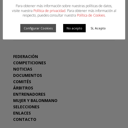
Para obtener más información sobre nuestras políticas de datos,
visite nuestra
Política de privacidad
. Para obtener más información al
respecto, puedes consultar nuestra
Política de Cookies
.
Configurar Cookies
No acepto
Sí, Acepto
SECCIONES
FEDERACIÓN
COMPETICIONES
NOTICIAS
DOCUMENTOS
COMITÉS
ÁRBITROS
ENTRENADORES
MUJER Y BALONMANO
SELECCIONES
ENLACES
CONTACTO