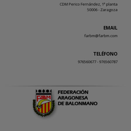
CDM Perico Fernández, 1ª planta
50006 - Zaragoza
EMAIL
farbm@farbm.com
TELÉFONO
976560677 - 976560787