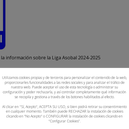
a la información sobre la Liga Asobal 2024-2025
2 2024-2025
Utilizamos cookies propias y de terceros para personalizar el contenido de la web,
proporcionarles funcionalidades a las redes sociales y para analizar el tráfico de
nuestra web. Puede aceptar el uso de esta tecnología o administrar su
configuración y poder rechazarla, y así controlar completamente qué información
se recopila y gestiona a través de los botones habilitados al efecto.
Al clicar en "Sí, Acepto", ACEPTA SU USO, si bien podrá retirar su consentimiento
en cualquier momento. También puede RECHAZAR la instalación de cookies
clicando en “No Acepto" o CONFIGURAR la instalación de cookies clicando en
“Configurar Cookies”.