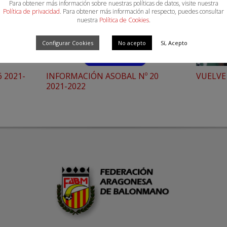
Para obtener más información sobre nuestras políticas de datos, visite nuestra
Política de privacidad
. Para obtener más información al respecto, puedes consultar
nuestra
Política de Cookies
.
Configurar Cookies
No acepto
Sí, Acepto
 2021-
INFORMACIÓN ASOBAL Nº 20
VUELVE
2021-2022