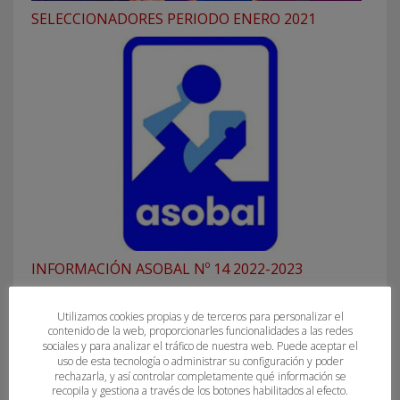
SELECCIONADORES PERIODO ENERO 2021
INFORMACIÓN ASOBAL Nº 14 2022-2023
Utilizamos cookies propias y de terceros para personalizar el
contenido de la web, proporcionarles funcionalidades a las redes
sociales y para analizar el tráfico de nuestra web. Puede aceptar el
uso de esta tecnología o administrar su configuración y poder
rechazarla, y así controlar completamente qué información se
recopila y gestiona a través de los botones habilitados al efecto.