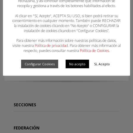
rechazarla, y así controlar completamente qué información se
recopila y gestiona a través de los botones habilitados al efecto.
Al clicar en "Sí, Acepto", ACEPTA SU USO, si bien podrá retirar su
consentimiento en cualquier momento. También puede RECHAZAR
la instalación de cookies clicando en “No Acepto" o CONFIGURAR la
instalación de cookies clicando en “Configurar Cookies”.
Para obtener más información sobre nuestras políticas de datos,
visite nuestra
Política de privacidad
. Para obtener más información al
respecto, puedes consultar nuestra
Política de Cookies
.
INFORMACIÓN ASOBAL Nº 31 2022-2023
Configurar Cookies
No acepto
Sí, Acepto
SECCIONES
FEDERACIÓN