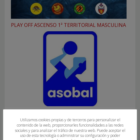
PLAY OFF ASCENSO 1ª TERRITORIAL MASCULINA
INFORMACIÓN ASOBAL Nº8 2021-2022
Utilizamos cookies propias y de terceros para personalizar el
contenido de la web, proporcionarles funcionalidades a las redes
sociales y para analizar el tráfico de nuestra web. Puede aceptar el
uso de esta tecnología o administrar su configuración y poder