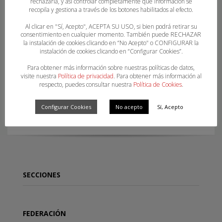
rechazarla, y así controlar completamente qué información se
recopila y gestiona a través de los botones habilitados al efecto.
Al clicar en "Sí, Acepto", ACEPTA SU USO, si bien podrá retirar su
consentimiento en cualquier momento. También puede RECHAZAR
la instalación de cookies clicando en “No Acepto" o CONFIGURAR la
instalación de cookies clicando en “Configurar Cookies”.
Para obtener más información sobre nuestras políticas de datos,
visite nuestra
Política de privacidad
. Para obtener más información al
respecto, puedes consultar nuestra
Política de Cookies
.
INFORMACIÓN ASOBAL Nº 37 2022-2023
Configurar Cookies
No acepto
Sí, Acepto
SECCIONES
FEDERACIÓN