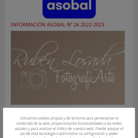
INFORMACIÓN ASOBAL Nº 26 2022-2023
FOTOGRAFIAS TEMPORADA 2021-2022
Utilizamos cookies propias y de terceros para personalizar el
contenido de la web, proporcionarles funcionalidades a las redes
sociales y para analizar el tráfico de nuestra web. Puede aceptar el
uso de esta tecnología o administrar su configuración y poder