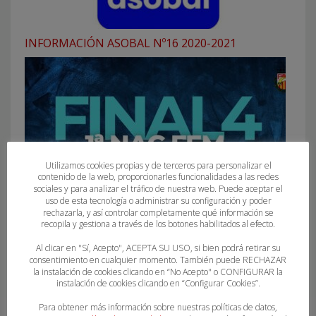
INFORMACIÓN ASOBAL Nº16 2020-2021
Utilizamos cookies propias y de terceros para personalizar el
contenido de la web, proporcionarles funcionalidades a las redes
sociales y para analizar el tráfico de nuestra web. Puede aceptar el
uso de esta tecnología o administrar su configuración y poder
rechazarla, y así controlar completamente qué información se
recopila y gestiona a través de los botones habilitados al efecto.
SECTOR AUTONÓMICO 1ª NACIONAL FEMENINA
Al clicar en "Sí, Acepto", ACEPTA SU USO, si bien podrá retirar su
consentimiento en cualquier momento. También puede RECHAZAR
la instalación de cookies clicando en “No Acepto" o CONFIGURAR la
instalación de cookies clicando en “Configurar Cookies”.
Para obtener más información sobre nuestras políticas de datos,