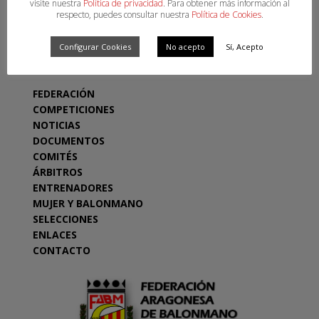
visite nuestra
Política de privacidad
. Para obtener más información al
respecto, puedes consultar nuestra
Política de Cookies
.
SECCIONES
Configurar Cookies
No acepto
Sí, Acepto
FEDERACIÓN
COMPETICIONES
NOTICIAS
DOCUMENTOS
COMITÉS
ÁRBITROS
ENTRENADORES
MUJER Y BALONMANO
SELECCIONES
ENLACES
CONTACTO