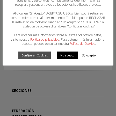
rechazarla, y así controlar completamente qué información se
recopila y gestiona a través de los botones habilitados al efecto.
Al clicar en "Sí, Acepto", ACEPTA SU USO, si bien podrá retirar su
consentimiento en cualquier momento. También puede RECHAZAR
la instalación de cookies clicando en “No Acepto" o CONFIGURAR la
instalación de cookies clicando en “Configurar Cookies”.
Para obtener más información sobre nuestras políticas de datos,
visite nuestra
Política de privacidad
. Para obtener más información al
respecto, puedes consultar nuestra
Política de Cookies
.
CAMPEONAS 1ª NACIONAL FEMENINA 2021-2022
Configurar Cookies
No acepto
Sí, Acepto
SECCIONES
FEDERACIÓN