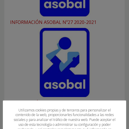
INFORMACIÓN ASOBAL Nº27 2020-2021
INFORMACIÓN ASOBAL Nº 13 2023-2024
Utilizamos cookies propias y de terceros para personalizar el
contenido de la web, proporcionarles funcionalidades a las redes
sociales y para analizar el tráfico de nuestra web. Puede aceptar el
uso de esta tecnología o administrar su configuración y poder