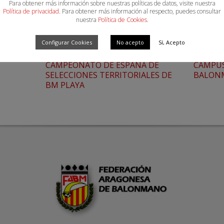
Para obtener más información sobre nuestras políticas de datos, visite nuestra
Política de privacidad
. Para obtener más información al respecto, puedes consultar
nuestra
Política de Cookies
.
Configurar Cookies
No acepto
Sí, Acepto
CAMPEONATO DE ESPAÑA DE
CAMPUS
SELECCIONES TERRITORIALES DE
BALON
BM PLAYA