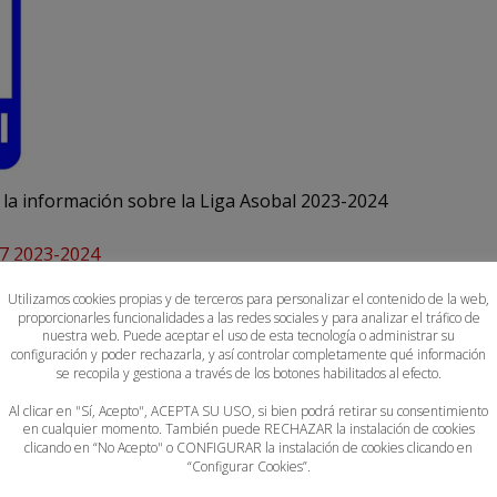
a la información sobre la Liga Asobal 2023-2024
7 2023-2024
Utilizamos cookies propias y de terceros para personalizar el contenido de la web,
proporcionarles funcionalidades a las redes sociales y para analizar el tráfico de
nuestra web. Puede aceptar el uso de esta tecnología o administrar su
configuración y poder rechazarla, y así controlar completamente qué información
se recopila y gestiona a través de los botones habilitados al efecto.
Al clicar en "Sí, Acepto", ACEPTA SU USO, si bien podrá retirar su consentimiento
en cualquier momento. También puede RECHAZAR la instalación de cookies
IÓN
clicando en “No Acepto" o CONFIGURAR la instalación de cookies clicando en
“Configurar Cookies”.
007-08