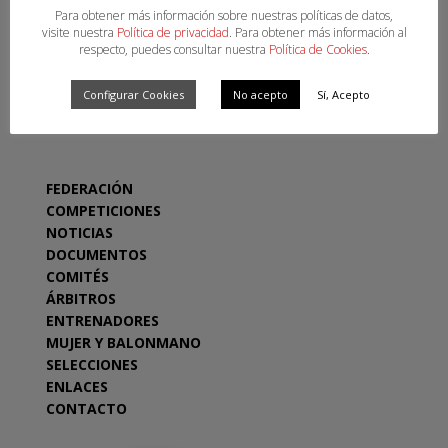
Para obtener más información sobre nuestras políticas de datos,
visite nuestra
Política de privacidad
. Para obtener más información al
respecto, puedes consultar nuestra
Política de Cookies
.
Configurar Cookies
No acepto
Sí, Acepto
SECCIONES
FEDERACIÓN
COMPETICIONES
NOTICIAS
DOCUMENTOS
COMITÉS
ÁRBITROS
ENTRENADORES
MUJER Y BALONMANO
SELECCIONES
ENLACES
CONTACTO