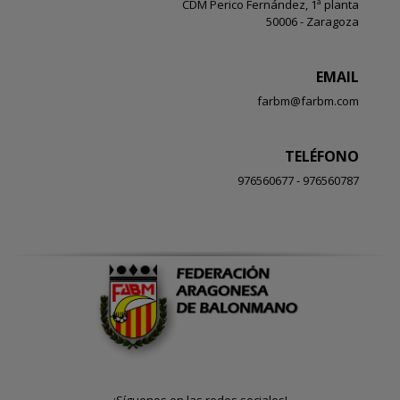
CDM Perico Fernández, 1ª planta
50006 - Zaragoza
EMAIL
farbm@farbm.com
TELÉFONO
976560677 - 976560787
¡Síguenos en las redes sociales!