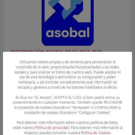
INFORMACIÓN ASOBAL Nº 32 2022-2023
Utilizamos cookies propias y de terceros para personalizar el
contenido de la web, proporcionarles funcionalidades a las redes
sociales y para analizar el tráfico de nuestra web. Puede aceptar el
uso de esta tecnología o administrar su configuración y poder
rechazarla, y así controlar completamente qué información se
recopila y gestiona a través de los botones habilitados al efecto.
Al clicar en "Sí, Acepto", ACEPTA SU USO, si bien podrá retirar su
consentimiento en cualquier momento. También puede RECHAZAR
la instalación de cookies clicando en “No Acepto" o CONFIGURAR la
instalación de cookies clicando en “Configurar Cookies”.
Para obtener más información sobre nuestras políticas de datos,
visite nuestra
Política de privacidad
. Para obtener más información al
respecto, puedes consultar nuestra
Política de Cookies
.