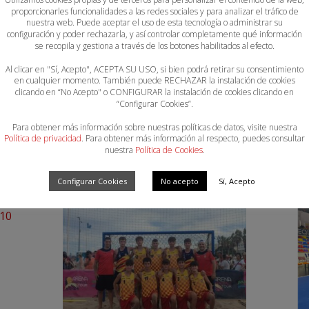
proporcionarles funcionalidades a las redes sociales y para analizar el tráfico de
nuestra web. Puede aceptar el uso de esta tecnología o administrar su
configuración y poder rechazarla, y así controlar completamente qué información
se recopila y gestiona a través de los botones habilitados al efecto.
Al clicar en "Sí, Acepto", ACEPTA SU USO, si bien podrá retirar su consentimiento
en cualquier momento. También puede RECHAZAR la instalación de cookies
AL Y COLECTIVA. Para que podamos seguir hacia adelante,
clicando en “No Acepto" o CONFIGURAR la instalación de cookies clicando en
“Configurar Cookies”.
Para obtener más información sobre nuestras políticas de datos, visite nuestra
Política de privacidad
. Para obtener más información al respecto, puedes consultar
nuestra
Política de Cookies
.
Configurar Cookies
No acepto
Sí, Acepto
10