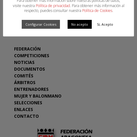
Para obtener más información sobre nuestras políticas de datos,
visite nuestra
Política de privacidad
. Para obtener más información al
respecto, puedes consultar nuestra
Política de Cookies
.
SECCIONES
Configurar Cookies
No acepto
Sí, Acepto
FEDERACIÓN
COMPETICIONES
NOTICIAS
DOCUMENTOS
COMITÉS
ÁRBITROS
ENTRENADORES
MUJER Y BALONMANO
SELECCIONES
ENLACES
CONTACTO