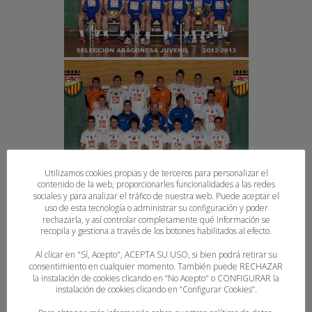
Utilizamos cookies propias y de terceros para personalizar el
contenido de la web, proporcionarles funcionalidades a las redes
sociales y para analizar el tráfico de nuestra web. Puede aceptar el
uso de esta tecnología o administrar su configuración y poder
rechazarla, y así controlar completamente qué información se
[MOSTRAR PRESENTACIÓN DE DIAPOSITIVAS]
recopila y gestiona a través de los botones habilitados al efecto.
Al clicar en "Sí, Acepto", ACEPTA SU USO, si bien podrá retirar su
consentimiento en cualquier momento. También puede RECHAZAR
la instalación de cookies clicando en “No Acepto" o CONFIGURAR la
instalación de cookies clicando en “Configurar Cookies”.