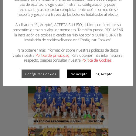
uso de esta tecnología o administrar su configuración y poder
rechazarla, y así controlar completamente qué información se
recopila y gestiona a través de los botones habilitados al efecto.
Al clicar en "Sí, Acepto", ACEPTA SU USO, si bien podrá retirar su
consentimiento en cualquier momento. También puede RECHAZAR
la instalación de cookies clicando en “No Acepto" o CONFIGURAR la
instalación de cookies clicando en “Configurar Cookies”.
Para obtener más información sobre nuestras políticas de datos,
visite nuestra
Política de privacidad
. Para obtener más información al
respecto, puedes consultar nuestra
Política de Cookies
.
Configurar Cookies
No acepto
Sí, Acepto