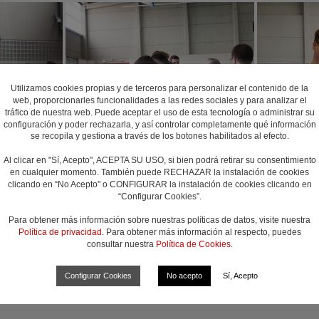
Utilizamos cookies propias y de terceros para personalizar el contenido de la
web, proporcionarles funcionalidades a las redes sociales y para analizar el
tráfico de nuestra web. Puede aceptar el uso de esta tecnología o administrar su
configuración y poder rechazarla, y así controlar completamente qué información
se recopila y gestiona a través de los botones habilitados al efecto.
Al clicar en "Sí, Acepto", ACEPTA SU USO, si bien podrá retirar su consentimiento
[MOSTRAR PRESENTACIÓN DE DIAPOSITIVAS]
en cualquier momento. También puede RECHAZAR la instalación de cookies
clicando en “No Acepto" o CONFIGURAR la instalación de cookies clicando en
“Configurar Cookies”.
◄
1
...
4
5
Para obtener más información sobre nuestras políticas de datos, visite nuestra
Política de privacidad
. Para obtener más información al respecto, puedes
consultar nuestra
Política de Cookies
.
Configurar Cookies
No acepto
Sí, Acepto