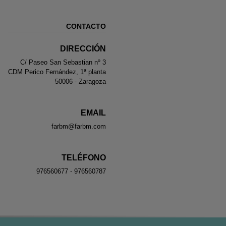
CONTACTO
DIRECCIÓN
C/ Paseo San Sebastian nº 3
CDM Perico Fernández, 1ª planta
50006 - Zaragoza
EMAIL
farbm@farbm.com
TELÉFONO
976560677 - 976560787