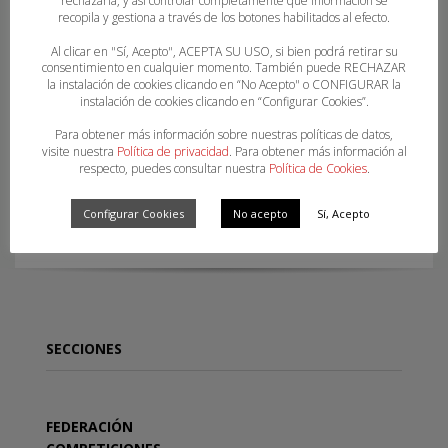
rechazarla, y así controlar completamente qué información se
recopila y gestiona a través de los botones habilitados al efecto.
Al clicar en "Sí, Acepto", ACEPTA SU USO, si bien podrá retirar su
consentimiento en cualquier momento. También puede RECHAZAR
la instalación de cookies clicando en “No Acepto" o CONFIGURAR la
instalación de cookies clicando en “Configurar Cookies”.
Para obtener más información sobre nuestras políticas de datos,
visite nuestra
Política de privacidad
. Para obtener más información al
respecto, puedes consultar nuestra
Política de Cookies
.
SECTOR AUTONÓMICO JUVENIL MASCULINO
Configurar Cookies
No acepto
Sí, Acepto
SECCIONES
FEDERACIÓN