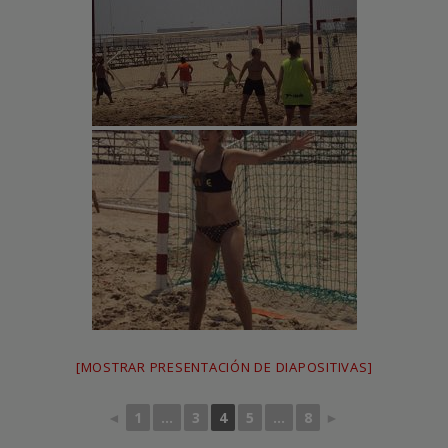
[MOSTRAR PRESENTACIÓN DE DIAPOSITIVAS]
◄
1
...
3
4
5
...
8
►