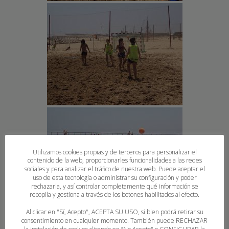
Utilizamos cookies propias y de terceros para personalizar el
contenido de la web, proporcionarles funcionalidades a las redes
sociales y para analizar el tráfico de nuestra web. Puede aceptar el
uso de esta tecnología o administrar su configuración y poder
rechazarla, y así controlar completamente qué información se
recopila y gestiona a través de los botones habilitados al efecto.
Al clicar en "Sí, Acepto", ACEPTA SU USO, si bien podrá retirar su
consentimiento en cualquier momento. También puede RECHAZAR