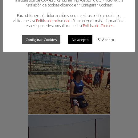
la instalación de cookies clicando en “No Acepto" o CONFIGURAR la
instalación de cookies clicando en “Configurar Cookies”.
Para obtener más información sobre nuestras políticas de datos,
visite nuestra
Política de privacidad
. Para obtener más información al
respecto, puedes consultar nuestra
Política de Cookies
.
Configurar Cookies
No acepto
Sí, Acepto