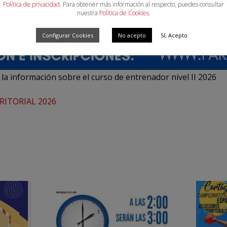
Política de privacidad
. Para obtener más información al respecto, puedes consultar
nuestra
Política de Cookies
.
Configurar Cookies
No acepto
Sí, Acepto
a la información sobre el curso de entrenador nivel II 2026
ITORIAL 2026