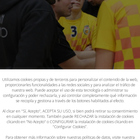
Utilizamos cookies propias y de terceros para personalizar el contenido de la web,
proporcionarles funcionalidades a las redes sociales y para analizar el tráfico de
nuestra web. Puede aceptar el uso de esta tecnología o administrar su
configuración y poder rechazarla, y así controlar completamente qué información
se recopila y gestiona a través de los botones habilitados al efecto.
Al clicar en "Sí, Acepto", ACEPTA SU USO, si bien podrá retirar su consentimiento
en cualquier momento. También puede RECHAZAR la instalación de cookies
clicando en “No Acepto" o CONFIGURAR la instalación de cookies clicando en
“Configurar Cookies”.
Para obtener más información sobre nuestras políticas de datos, visite nuestra