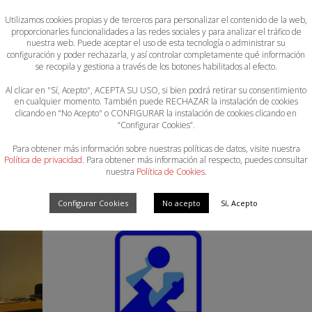
Utilizamos cookies propias y de terceros para personalizar el contenido de la web,
proporcionarles funcionalidades a las redes sociales y para analizar el tráfico de
nuestra web. Puede aceptar el uso de esta tecnología o administrar su
configuración y poder rechazarla, y así controlar completamente qué información
se recopila y gestiona a través de los botones habilitados al efecto.
Al clicar en "Sí, Acepto", ACEPTA SU USO, si bien podrá retirar su consentimiento
il se celebrará el Sector Autonómico de 1ª Nacional Femenina
en cualquier momento. También puede RECHAZAR la instalación de cookies
clicando en “No Acepto" o CONFIGURAR la instalación de cookies clicando en
“Configurar Cookies”.
Para obtener más información sobre nuestras políticas de datos, visite nuestra
Política de privacidad
. Para obtener más información al respecto, puedes consultar
nuestra
Política de Cookies
.
Configurar Cookies
No acepto
Sí, Acepto